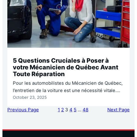
5 Questions Cruciales à Poser à
votre Mécanicien de Québec Avant
Toute Réparation
Pour les automobilistes du Mécanicien de Québec,
l’entretien de la voiture est une nécessité vitale.
October 23, 2025
Entre le sel de voirie qui met les systèmes à rude
épreuve et les températures extrêmes qui
Previous Page
1
2
3
4
5
…
48
Next Page
sollicitent les moteurs, trouver un mécanicien de
confiance n’est pas un luxe, c’est une exigence de
sécurité et de budget. Entrer dans un…