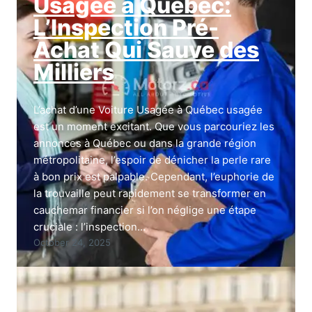
Usagée à Québec:
L’Inspection Pré-
Achat Qui Sauve des
Milliers
L’achat d’une Voiture Usagée à Québec usagée
est un moment excitant. Que vous parcouriez les
annonces à Québec ou dans la grande région
métropolitaine, l’espoir de dénicher la perle rare
à bon prix est palpable. Cependant, l’euphorie de
la trouvaille peut rapidement se transformer en
cauchemar financier si l’on néglige une étape
cruciale : l’inspection…
October 24, 2025