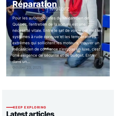
Réparation
Pour les automobilistes du Mécanicien de
Québec, l’entretien de la voiture est une
nécessité vitale. Entre le sel de voirie qui met les
systèmes à rude épreuve et les températures
extrêmes qui sollicitent les moteurs, trouver un
mécanicien de confiance n’est pas un luxe, c’est
une exigence de sécurité et de budget. Entrer
dans un…
October 23, 2025
KEEP EXPLORING
Latest articles