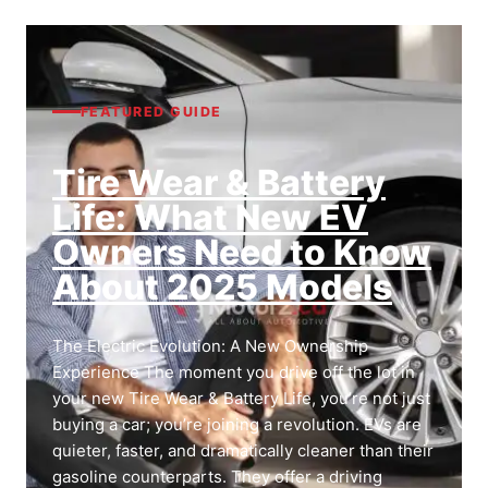
FEATURED GUIDE
Tire Wear & Battery
Life: What New EV
Owners Need to Know
About 2025 Models
The Electric Evolution: A New Ownership
Experience The moment you drive off the lot in
your new Tire Wear & Battery Life, you’re not just
buying a car; you’re joining a revolution. EVs are
quieter, faster, and dramatically cleaner than their
gasoline counterparts. They offer a driving