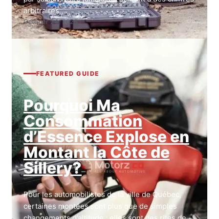
arbitraires.…
October 24, 2025
FEATURED GUIDE
Pourquoi Ma
Consommation
d’Essence Explose en
Montant la Côte de
Sillery?
Pour les automobilistes de la ville de Québec,
certaines montées sont plus que de simples
changements d’altitude ; elles sont des rites de