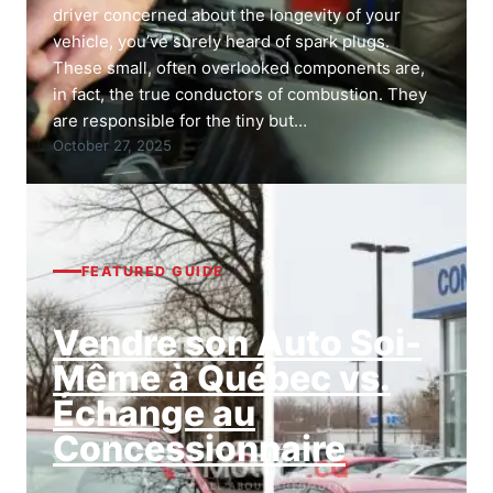
driver concerned about the longevity of your
vehicle, you’ve surely heard of spark plugs.
These small, often overlooked components are,
in fact, the true conductors of combustion. They
are responsible for the tiny but…
October 27, 2025
FEATURED GUIDE
Vendre son Auto Soi-
Même à Québec vs.
Échange au
Concessionnaire