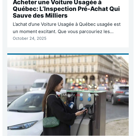
Acheter une Voiture Usagée à
Québec: L’Inspection Pré-Achat Qui
Sauve des Milliers
L’achat d’une Voiture Usagée à Québec usagée est
un moment excitant. Que vous parcouriez les
October 24, 2025
annonces à Québec ou dans la grande région
métropolitaine, l’espoir de dénicher la perle rare à
bon prix est palpable. Cependant, l’euphorie de la
trouvaille peut rapidement se transformer en
cauchemar financier si l’on néglige une étape
cruciale : l’inspection…