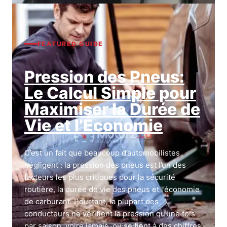
FEATURED GUIDE
Pression des Pneus:
Le Calcul Simple pour
Maximiser la Durée de
Vie et l’Économie
C’est un fait que beaucoup d’automobilistes
négligent : la pression des pneus est l’un des
facteurs les plus critiques pour la sécurité
routière, la durée de vie des pneus et l’économie
de carburant. Pourtant, la plupart des
conducteurs ne vérifient la pression qu’une fois
par saison, voire jamais, ou se fient à des chiffres