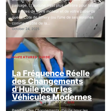
passage. Et aucune n’est plus célèbre pour tester
les limites de votre moteur et de votre patience
que la Côte de Sillery (ou l’une de ses voisines
comme la côte de la…
October 24, 2025
FEATURED GUIDE
La Fréquence Réelle
des Changements
d’Huile pour les
Véhicules Modernes
Pendant des Changements d’Huile pour les