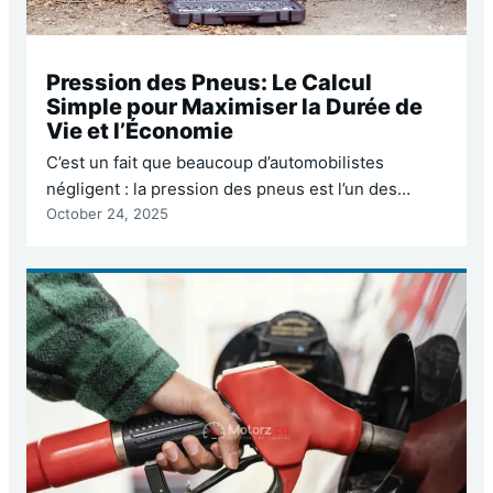
Pression des Pneus: Le Calcul
Simple pour Maximiser la Durée de
Vie et l’Économie
C’est un fait que beaucoup d’automobilistes
négligent : la pression des pneus est l’un des
October 24, 2025
facteurs les plus critiques pour la sécurité routière,
la durée de vie des pneus et l’économie de
carburant. Pourtant, la plupart des conducteurs ne
vérifient la pression qu’une fois par saison, voire
jamais, ou se fient à des chiffres arbitraires.…