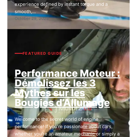
experience defined by instant torque and a
smooth,…
October 29, 2025
FEATURED GUIDE
Performance Moteur :
Démolissez les 3
Mythes sur les
Bougies d’Allumage
Welcome to the secret world of engine
performance! If you’re passionate about cars,
whether you’re an amateur mechanic or simply a