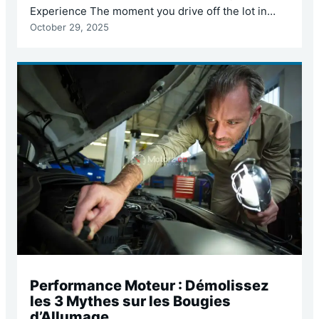
Experience The moment you drive off the lot in
October 29, 2025
your new Tire Wear & Battery Life, you’re not just
buying a car; you’re joining a revolution. EVs are
quieter, faster, and dramatically cleaner than their
gasoline counterparts. They offer a driving
experience defined by instant torque and a
smooth,…
Performance Moteur : Démolissez
les 3 Mythes sur les Bougies
d’Allumage