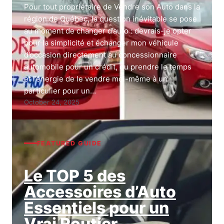
Pour tout propriétaire de Vendre son Auto dans la
région de Québec, la question inévitable se pose
au moment de changer d’auto : devrais-je opter
pour la simplicité et échanger mon véhicule
d’occasion directement au concessionnaire
automobile pour un crédit, ou prendre le temps
et l’énergie de le vendre moi-même à un
particulier pour un…
October 24, 2025
FEATURED GUIDE
Le TOP 5 des
Accessoires d’Auto
Essentiels pour un
Vrai Routier