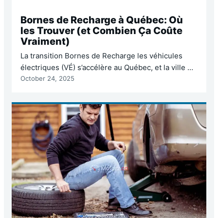
Bornes de Recharge à Québec: Où
les Trouver (et Combien Ça Coûte
Vraiment)
La transition Bornes de Recharge les véhicules
électriques (VÉ) s’accélère au Québec, et la ville de
October 24, 2025
Québec n’échappe pas à cette vague verte. Si
posséder un VÉ offre des avantages
environnementaux et économiques indéniables,
une question revient constamment, surtout avec
les rigueurs de l’hiver québécois : où puis-je
trouver une borne de recharge fiable et…