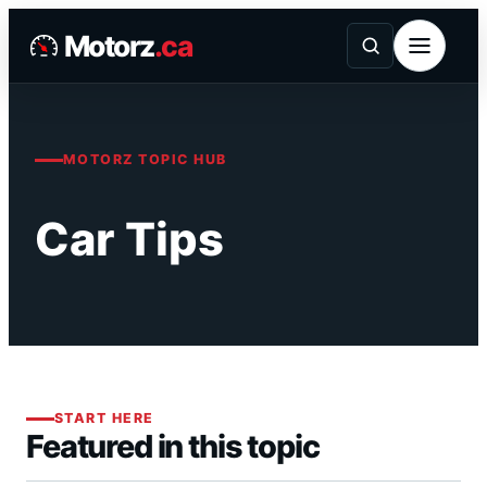
Skip
Motorz
.ca
to
content
MOTORZ TOPIC HUB
Car Tips
START HERE
Featured in this topic