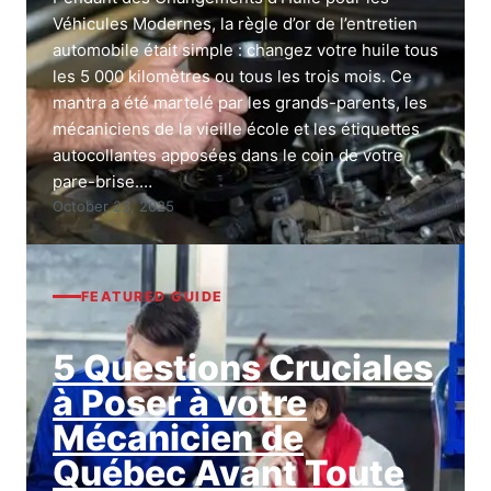
Véhicules Modernes, la règle d’or de l’entretien
automobile était simple : changez votre huile tous
les 5 000 kilomètres ou tous les trois mois. Ce
mantra a été martelé par les grands-parents, les
mécaniciens de la vieille école et les étiquettes
autocollantes apposées dans le coin de votre
pare-brise.…
October 23, 2025
FEATURED GUIDE
5 Questions Cruciales
à Poser à votre
Mécanicien de
Québec Avant Toute