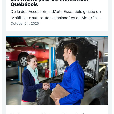
Québécois
De la des Accessoires d’Auto Essentiels glacée de
l’Abitibi aux autoroutes achalandées de Montréal et
October 24, 2025
aux routes sinueuses de la Gaspésie, le Québec
offre une diversité de conditions routières qui n’a
pas d’équivalent. Être un routier québécois ne
signifie pas seulement conduire; c’est aussi être
prêt à affronter des hivers rigoureux, des pannes
inattendues et…