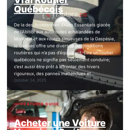
Québécois
De la des Accessoires d’Auto Essentiels glacée
de l’Abitibi aux autoroutes achalandées de
Montréal et aux routes sinueuses de la Gaspésie,
le Québec offre une diversité de conditions
routières qui n’a pas d’équivalent. Être un routier
québécois ne signifie pas seulement conduire;
c’est aussi être prêt à affronter des hivers
rigoureux, des pannes inattendues et…
October 24, 2025
FEATURED GUIDE
Acheter une Voiture