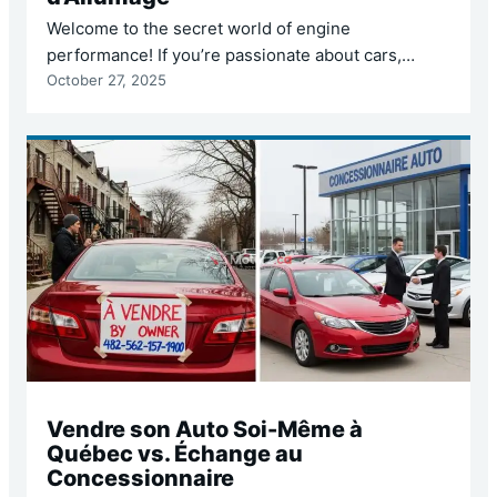
Welcome to the secret world of engine
performance! If you’re passionate about cars,
October 27, 2025
whether you’re an amateur mechanic or simply a
driver concerned about the longevity of your
vehicle, you’ve surely heard of spark plugs. These
small, often overlooked components are, in fact,
the true conductors of combustion. They are
responsible for the tiny but…
Vendre son Auto Soi-Même à
Québec vs. Échange au
Concessionnaire