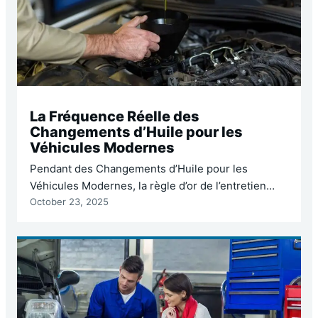
La Fréquence Réelle des
Changements d’Huile pour les
Véhicules Modernes
Pendant des Changements d’Huile pour les
Véhicules Modernes, la règle d’or de l’entretien
October 23, 2025
automobile était simple : changez votre huile tous
les 5 000 kilomètres ou tous les trois mois. Ce
mantra a été martelé par les grands-parents, les
mécaniciens de la vieille école et les étiquettes
autocollantes apposées dans le coin de votre pare-
brise.…