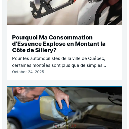
Pourquoi Ma Consommation
d’Essence Explose en Montant la
Côte de Sillery?
Pour les automobilistes de la ville de Québec,
certaines montées sont plus que de simples
October 24, 2025
changements d’altitude ; elles sont des rites de
passage. Et aucune n’est plus célèbre pour tester
les limites de votre moteur et de votre patience
que la Côte de Sillery (ou l’une de ses voisines
comme la côte de la…