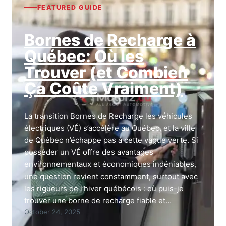
FEATURED GUIDE
Bornes de Recharge à
Québec: Où les
Trouver (et Combien
Ça Coûte Vraiment)
La transition Bornes de Recharge les véhicules
électriques (VÉ) s’accélère au Québec, et la ville
de Québec n’échappe pas à cette vague verte. Si
posséder un VÉ offre des avantages
environnementaux et économiques indéniables,
une question revient constamment, surtout avec
les rigueurs de l’hiver québécois : où puis-je
trouver une borne de recharge fiable et…
October 24, 2025